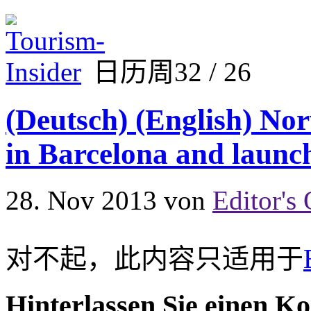
日历周32 / 26
(Deutsch) (English) Nor
in Barcelona and launch
28. Nov 2013
von
Editor's 
对不起，此内容只适用于
Hinterlassen Sie einen K