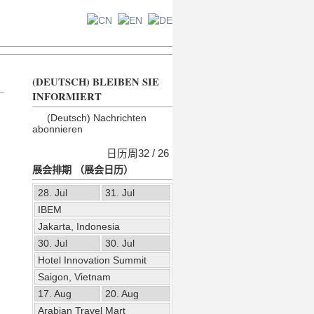
(DEUTSCH) BLEIBEN SIE
INFORMIERT
(Deutsch) Nachrichten
abonnieren
日历周32 / 26
展会排期 （展会日历）
28. Jul
31. Jul
IBEM
Jakarta, Indonesia
30. Jul
30. Jul
Hotel Innovation Summit
Saigon, Vietnam
17. Aug
20. Aug
Arabian Travel Mart