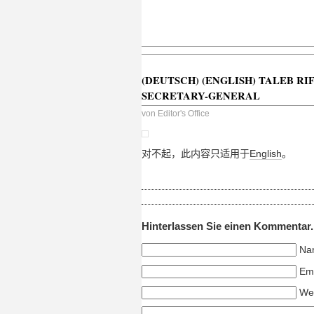
(DEUTSCH) (ENGLISH) TALEB R
SECRETARY-GENERAL
von
Editor's Office
对不起，此内容只适用于
English
。
Hinterlassen Sie einen Kommentar.
Na
Ema
Web