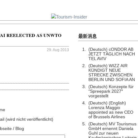
IFAI REELECTED AS UNWTO
最新消息
(Deutsch) cONDOR AB
29. Aug 2013
JETZT TÄGLICH NACH
TEL AVIV
(Deutsch) WIZZ AIR
KÜNDIGT NEUE
STRECKE ZWISCHEN
BERLIN UND SOFIA AN
(Deutsch) Konzepte für
“Spreepark 2027″
vorgestellt
(Deutsch) (English)
Lorenza Maggio
me
appointed as new CEO
of Brussels Airlines
il (wird nicht veröffentlicht)
(Deutsch) MV Tourismus
seite / Blog
GmbH ernennt Daniela
Guhl zur neuen
Kaufmännischen Leiterin