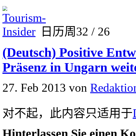
日历周32 / 26
(Deutsch) Positive Entw
Präsenz in Ungarn weit
27. Feb 2013
von
Redaktio
对不起，此内容只适用于
Hinterlassen Sie einen K