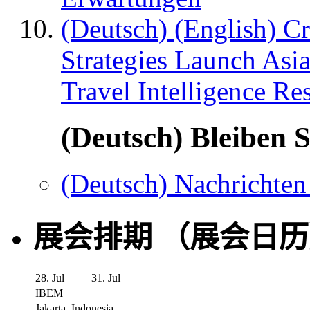
(Deutsch) (English) C
Strategies Launch Asi
Travel Intelligence Re
(Deutsch) Bleiben S
(Deutsch) Nachrichten
展会排期 （展会日
28. Jul
31. Jul
IBEM
Jakarta, Indonesia