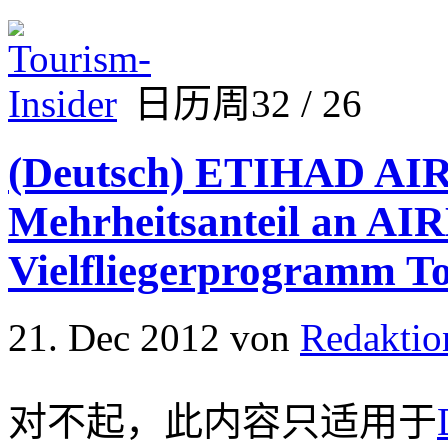
日历周32 / 26
(Deutsch) ETIHAD AI
Mehrheitsanteil an A
Vielfliegerprogramm T
21. Dec 2012
von
Redaktio
对不起，此内容只适用于