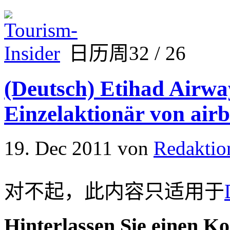
日历周32 / 26
(Deutsch) Etihad Airwa
Einzelaktionär von airb
19. Dec 2011
von
Redaktio
对不起，此内容只适用于
Hinterlassen Sie einen K