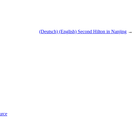
(Deutsch) (English) Second Hilton in Nanjing
→
urce