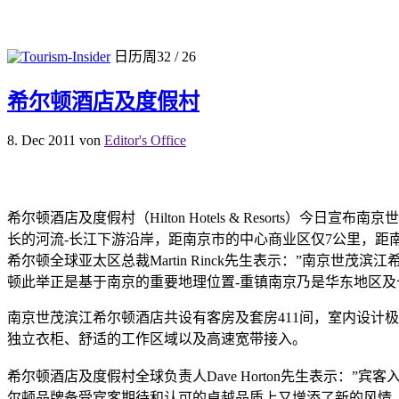
日历周32 / 26
希尔顿酒店及度假村
8. Dec 2011
von
Editor's Office
希尔顿酒店及度假村（Hilton Hotels & Resorts）今日
长的河流-长江下游沿岸，距南京市的中心商业区仅7公里，距南
希尔顿全球亚太区总裁Martin Rinck先生表示：”南
顿此举正是基于南京的重要地理位置-重镇南京乃是华东地区及
南京世茂滨江希尔顿酒店共设有客房及套房411间，室内设计
独立衣柜、舒适的工作区域以及高速宽带接入。
希尔顿酒店及度假村全球负责人Dave Horton先生表示
尔顿品牌备受宾客期待和认可的卓越品质上又增添了新的风情。