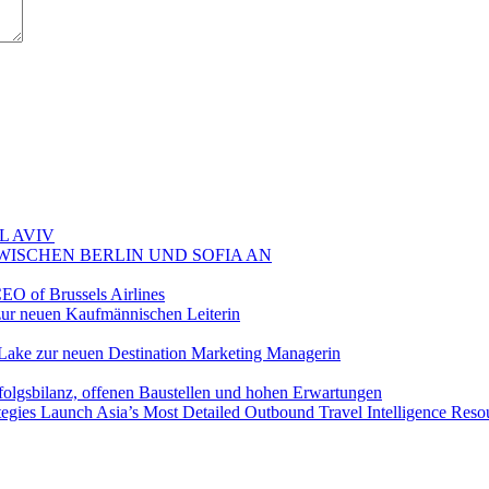
L AVIV
ZWISCHEN BERLIN UND SOFIA AN
EO of Brussels Airlines
ur neuen Kaufmännischen Leiterin
Lake zur neuen Destination Marketing Managerin
folgsbilanz, offenen Baustellen und hohen Erwartungen
egies Launch Asia’s Most Detailed Outbound Travel Intelligence Reso