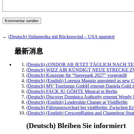
←
(Deutsch) Südamerika mit Rückenwind – USA stagniert
最新消息
(Deutsch) cONDOR AB JETZT TÄGLICH NACH TE
(Deutsch) WIZZ AIR KÜNDIGT NEUE STRECKE 
(Deutsch) Konzepte für “Spreepark 2027″ vorgestellt
(Deutsch) (English) Lorenza Maggio appointed as new C
(Deutsch) MV Tourismus GmbH ernennt Daniela Guhl z
(Deutsch) FACK JU GÖHTE Musical in Berlin
(Deutsch) Discover Dominica Authority ernennt Wendy 
(Deutsch) (English) Leadership Change at VisitBerlin
(Deutsch) Führungswechsel bei visitBerlin: Zwischen Er
(Deutsch) (English) CrescentRating and Chameleon Strat
(Deutsch) Bleiben Sie informiert