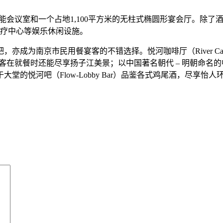
功能会议室和一个占地1,100平方米的无柱式椭圆形宴会厅。除
水疗中心等娱乐休闲设施。
亦成为南京市民用餐宴客的不错选择。悦河咖啡厅（River Caf
合，顾客在就餐时还能尽享扬子江美景；以中国著名朝代 – 明朝命名的
的悦河吧（Flow-Lobby Bar）品鉴各式鸡尾酒，尽享怡人