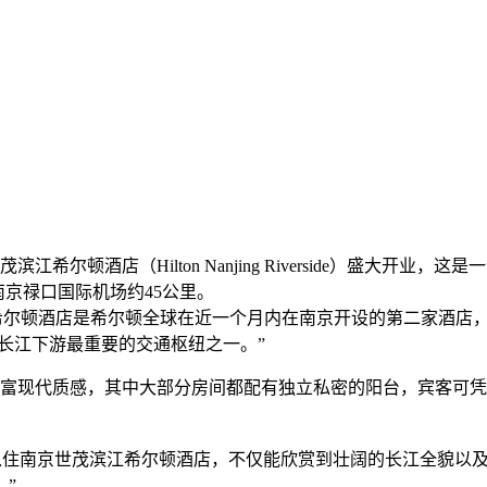
宣布南京世茂滨江希尔顿酒店（Hilton Nanjing Riverside
京禄口国际机场约45公里。
京世茂滨江希尔顿酒店是希尔顿全球在近一个月内在南京开设的第二家
长江下游最重要的交通枢纽之一。”
极富现代质感，其中大部分房间都配有独立私密的阳台，宾客可
：”宾客入住南京世茂滨江希尔顿酒店，不仅能欣赏到壮阔的长江全
”