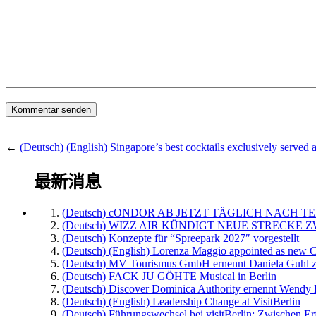
←
(Deutsch) (English) Singapore’s best cocktails exclusively served 
最新消息
(Deutsch) cONDOR AB JETZT TÄGLICH NACH TE
(Deutsch) WIZZ AIR KÜNDIGT NEUE STRECKE 
(Deutsch) Konzepte für “Spreepark 2027″ vorgestellt
(Deutsch) (English) Lorenza Maggio appointed as new C
(Deutsch) MV Tourismus GmbH ernennt Daniela Guhl z
(Deutsch) FACK JU GÖHTE Musical in Berlin
(Deutsch) Discover Dominica Authority ernennt Wendy 
(Deutsch) (English) Leadership Change at VisitBerlin
(Deutsch) Führungswechsel bei visitBerlin: Zwischen Er