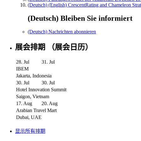
(Deutsch) (English) CrescentRating and Chameleon Strat
(Deutsch) Bleiben Sie informiert
(Deutsch) Nachrichten abonnieren
展会排期 （展会日历）
28. Jul
31. Jul
IBEM
Jakarta, Indonesia
30. Jul
30. Jul
Hotel Innovation Summit
Saigon, Vietnam
17. Aug
20. Aug
Arabian Travel Mart
Dubai, UAE
显示所有排期