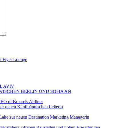
at Flyer Lounge
L AVIV
ZWISCHEN BERLIN UND SOFIA AN
EO of Brussels Airlines
ur neuen Kaufmännischen Leiterin
Lake zur neuen Destination Marketing Managerin
folgsbilanz, offenen Baustellen und hohen Erwartungen