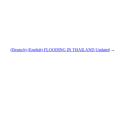
(Deutsch) (English) FLOODING IN THAILAND Updated
→