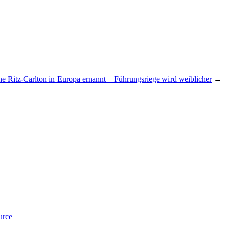
he Ritz-Carlton in Europa ernannt – Führungsriege wird weiblicher
→
urce