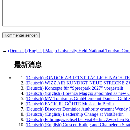
←
(Deutsch) (English) Maejo University Held National Tourism Con
最新消息
(Deutsch) cONDOR AB JETZT TÄGLICH NACH TE
(Deutsch) WIZZ AIR KÜNDIGT NEUE STRECKE 
(Deutsch) Konzepte für “Spreepark 2027″ vorgestellt
(Deutsch) (English) Lorenza Maggio appointed as new C
(Deutsch) MV Tourismus GmbH ernennt Daniela Guhl z
(Deutsch) FACK JU GÖHTE Musical in Berlin
(Deutsch) Discover Dominica Authority ernennt Wendy 
(Deutsch) (English) Leadership Change at VisitBerlin
(Deutsch) Führungswechsel bei visitBerlin: Zwischen Er
(Deutsch) (English) CrescentRating and Chameleon Strat