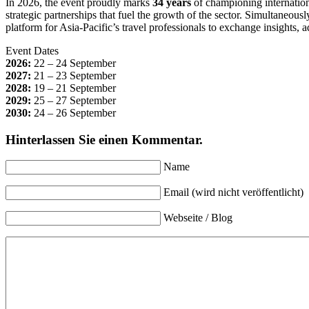
In 2026, the event proudly marks
34 years
of championing internation
strategic partnerships that fuel the growth of the sector. Simultaneousl
platform for Asia-Pacific’s travel professionals to exchange insights, a
Event Dates
2026:
22 – 24 September
2027:
21 – 23 September
2028:
19 – 21 September
2029:
25 – 27 September
2030:
24 – 26 September
Hinterlassen Sie einen Kommentar.
Name
Email (wird nicht veröffentlicht)
Webseite / Blog