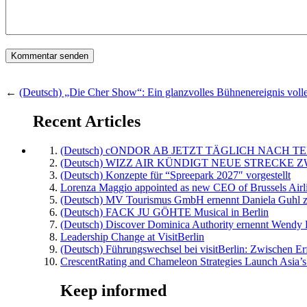
←
(Deutsch) „Die Cher Show“: Ein glanzvolles Bühnenereignis voll
Recent Articles
(Deutsch) cONDOR AB JETZT TÄGLICH NACH TE
(Deutsch) WIZZ AIR KÜNDIGT NEUE STRECKE 
(Deutsch) Konzepte für “Spreepark 2027″ vorgestellt
Lorenza Maggio appointed as new CEO of Brussels Airl
(Deutsch) MV Tourismus GmbH ernennt Daniela Guhl z
(Deutsch) FACK JU GÖHTE Musical in Berlin
(Deutsch) Discover Dominica Authority ernennt Wendy 
Leadership Change at VisitBerlin
(Deutsch) Führungswechsel bei visitBerlin: Zwischen Er
CrescentRating and Chameleon Strategies Launch Asia’s
Keep informed