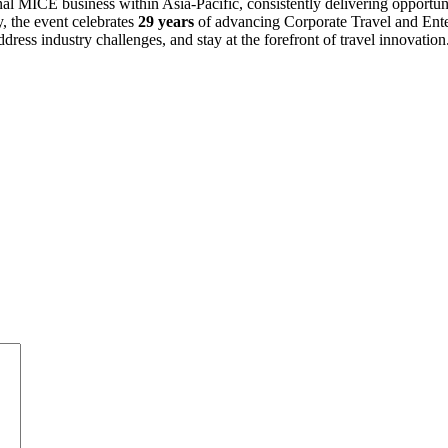
al MICE business within Asia-Pacific, consistently delivering opportuni
y, the event celebrates
29 years
of advancing Corporate Travel and Ente
ddress industry challenges, and stay at the forefront of travel innovation