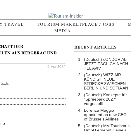
RY TRAVEL
TOURISM MARKETPLACE / JOBS
M
MEDIA
CHAFT DER
RECENT ARTICLES
LEN AUS BERGERAC UND
(Deutsch) cONDOR AB
JETZT TÄGLICH NACH
9. Apr 2024
TEL AVIV
(Deutsch) WIZZ AIR
KÜNDIGT NEUE
tsch
.
STRECKE ZWISCHEN
BERLIN UND SOFIA AN
(Deutsch) Konzepte für
“Spreepark 2027″
vorgestellt
Lorenza Maggio
appointed as new CEO
of Brussels Airlines
me
(Deutsch) MV Tourismus
GmbH ernennt Daniela