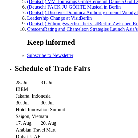
(Deutsch) MV Tourismus GmbH ernennt Daniela Guhl z
(Deutsch) FACK JU GÖHTE Musical in Berlin
(Deutsch) Discover Dominica Authority ernennt Wendy 
Leadership Change at VisitBerlin
(Deutsch) Führungswechsel bei visitBerlin: Zwischen Er
CrescentRating and Chameleon Strategies Launch Asia’s
Keep informed
Subscribe to Newsletter
Schedule of Trade Fairs
28. Jul
31. Jul
IBEM
Jakarta, Indonesia
30. Jul
30. Jul
Hotel Innovation Summit
Saigon, Vietnam
17. Aug
20. Aug
Arabian Travel Mart
Dubai, UAE