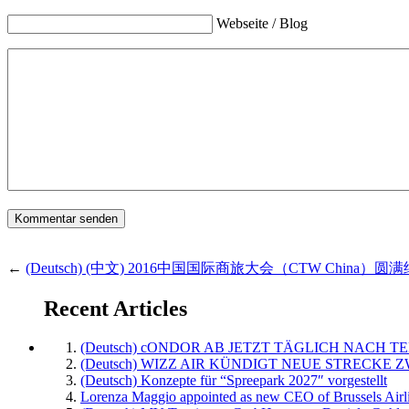
Webseite / Blog
←
(Deutsch) (中文) 2016中国国际商旅大会（CTW Chi
Recent Articles
(Deutsch) cONDOR AB JETZT TÄGLICH NACH TE
(Deutsch) WIZZ AIR KÜNDIGT NEUE STRECKE 
(Deutsch) Konzepte für “Spreepark 2027″ vorgestellt
Lorenza Maggio appointed as new CEO of Brussels Airl