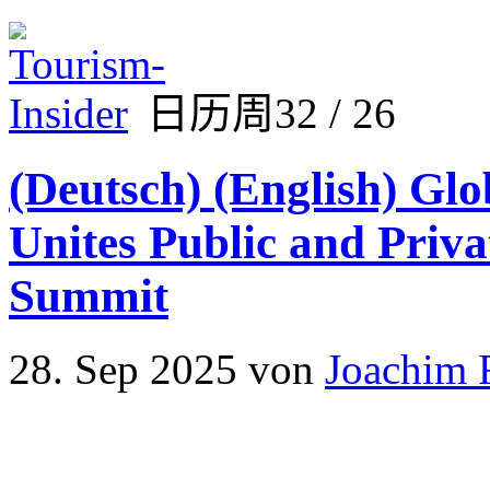
日历周32 / 26
(Deutsch) (English) Glo
Unites Public and Priv
Summit
28. Sep 2025
von
Joachim 