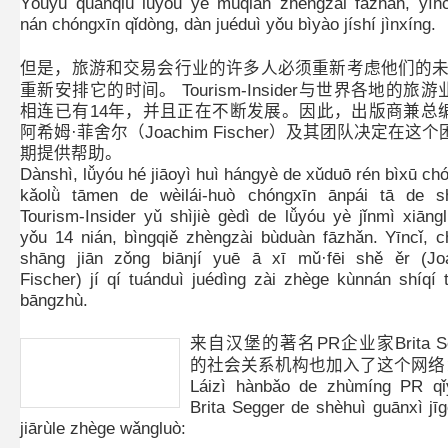
Yóuyú quánqiú lǚyóu yè mùqián zhèngzài fāzhǎn, yīn
nán chóngxīn qǐdòng, dàn juéduì yǒu bìyào jíshí jìnxíng.
但是，旅游和交易会行业的许多人必须重新考虑他们的未
重新安排它的时间。 Tourism-Insider与世界各地的旅
相连已有14年，并且正在不断发展。因此，出版商兼总
阿希姆·菲舍尔（Joachim Fischer）及其团队决定在这
期提供帮助。
Dànshì, lǚyóu hé jiāoyì huì hángyè de xǔduō rén bìxū ch
kǎolǜ tāmen de wèilái-huò chóngxīn ānpái tā de shí
Tourism-Insider yǔ shìjiè gèdì de lǚyóu yè jǐnmì xiāngl
yǒu 14 nián, bìngqiě zhèngzài bùduàn fāzhǎn. Yīncǐ, 
shāng jiān zǒng biānjí yuē ā xī mǔ·fēi shě ěr (Jo
Fischer) jí qí tuánduì juédìng zài zhège kùnnán shíqí 
bāngzhù.
来自汉堡的著名PR企业家Brita Se
的社会关系机构也加入了这个网络
Láizì hànbǎo de zhùmíng PR qǐy
Brita Segger de shèhuì guānxì jī
jiārùle zhège wǎngluò: