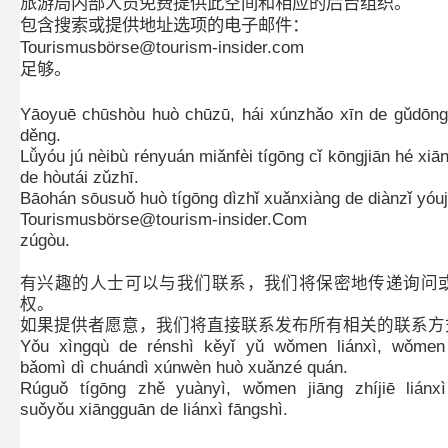
旅游局内部人员免费提供此空间和相应的后台组织。
包含搜索或提供地址选项的电子邮件：
Tourismusbörse@tourism-insider.com
足够。
Yāoyuē chūshòu huò chūzū, hái xúnzhǎo xīn de gǔdōn
děng.
Lǚyóu jú nèibù rényuán miǎnfèi tígōng cǐ kōngjiān hé xiā
de hòutái zǔzhī.
Bāohán sōusuǒ huò tígōng dìzhǐ xuǎnxiàng de diànzǐ yóuj
Tourismusbörse@tourism-insider.Com
zúgòu.
有兴趣的人士可以与我们联系，我们将保密地传递询问
权。
如果提供者愿意，我们将直接联系发布所有相关的联系方
Yǒu xìngqù de rénshì kěyǐ yǔ wǒmen liánxì, wǒmen 
bǎomì dì chuándì xúnwèn huò xuǎnzé quán.
Rúguǒ tígōng zhě yuànyì, wǒmen jiāng zhíjiē liánxì
suǒyǒu xiāngguān de liánxì fāngshì.