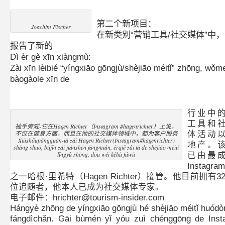
第二个新项目：
Joachim Fischer
在新类别“营销工具/社交媒体”中
报告了新的
Dì èr gè xīn xiàngmù:
Zài xīn lèibié “yíngxiāo gōngjù/shèjiāo méitǐ” zhōng, wǒm
bàogàole xīn de
行业中
工具和
袖手旁观-它在Hagen Richter（Instagram #hagenrichter）上说，
不仅在健身方面，而且在他的社交媒体领域中，都为客户服务
体活动
Xiùshǒupángguān-tā zài Hagen Richter(Instagram#hagenrichter)
地产。
shàng shuō, bùjǐn zài jiànshēn fāngmiàn, érqiě zài tā de shèjiāo méitǐ
lǐngyù zhōng, dōu wèi kèhù fúwù
已由最
Instagr
之一哈根·里希特（Hagen Richter）接管。他目前拥有320
位追随者，他本人已成为社交媒体专家。
电子邮件：hrichter@tourism-insider.com
Hángyè zhōng de yíngxiāo gōngjù hé shèjiāo méitǐ huódòn
fángdìchǎn. Gāi bùmén yǐ yóu zuì chénggōng de Inst