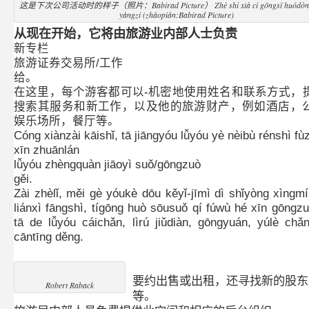
这是下次公司活动时的样子（照片：Babirad Picture） Zhè shì xià cì gōngsī huódòng 
yàngzi (zhàopiàn:Babirad Picture)
从现在开始，它将由旅游业内部人士负责
新专栏
旅游证券交易所/工作
给。
在这里，每个游客都可以-机密地使用姓名和联系方式，
搜索其服务和新工作，以及他的旅游财产，例如酒店，
娱乐场所，餐厅等。
Cóng xiànzài kāishǐ, tā jiāngyóu lǚyóu yè nèibù rénshì fù
xīn zhuānlán
lǚyóu zhèngquàn jiāoyì suǒ/gōngzuò
gěi.
Zài zhèlǐ, měi gè yóukè dōu kěyǐ-jīmì dì shǐyòng xìngm
liánxì fāngshì, tígōng huò sōusuǒ qí fúwù hé xīn gōngzuò
tā de lǚyóu cáichǎn, lìrú jiǔdiàn, gōngyuán, yúlè chǎ
cāntīng děng.
要约出售或出租，还寻找新的股东
Robert Raback
等。