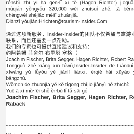
rénshì zhī yī hā gēn·lǐ xī tè (Hagen Richter) jiēgu
mùqián yǒngyǒu 320,000 wèi zhuīsuí zhě, tā běnr
chéngwéi shèjiāo méitǐ zhuānjiā.
Diànzǐ yóujiàn:Hrichter@tourism-insider.Com
通过这项新服务，Insider-Insider的团队不仅希望与旅
联系，而且还需要一点帮助。
我们的专家也可提供直接建议和支持：
约阿希姆·菲舍尔·布里塔·塞格（
Joachim Fischer, Brita Segger, Hagen Richter, Robert R
Tōngguò zhè xiàng xīn fúwù,Insider-Insider de tuánduì
xīwàng yǔ lǚyóu yè jiànlì liánxì, érqiě hái xūyào 
bāngzhù.
Wǒmen de zhuānjiā yě kě tígōng zhíjiē jiànyì hé zhīchí:
Yuē ā xī mǔ·fēi shě ěr·bù lǐ tǎ·sāi gé
Joachim Fischer, Brita Segger, Hagen Richter, R
Raback