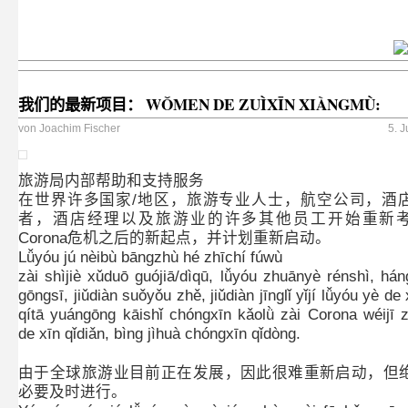
我们的最新项目： WǑMEN DE ZUÌXĪN XIÀNGMÙ:
von
Joachim Fischer
5. 
旅游局内部帮助和支持服务
在世界许多国家/地区，旅游专业人士，航空公司，酒
者，酒店经理以及旅游业的许多其他员工开始重新
Corona危机之后的新起点，并计划重新启动。
Lǚyóu jú nèibù bāngzhù hé zhīchí fúwù
zài shìjiè xǔduō guójiā/dìqū, lǚyóu zhuānyè rénshì, há
gōngsī, jiǔdiàn suǒyǒu zhě, jiǔdiàn jīnglǐ yǐjí lǚyóu yè de
qítā yuángōng kāishǐ chóngxīn kǎolǜ zài Corona wéijī 
de xīn qǐdiǎn, bìng jìhuà chóngxīn qǐdòng.
由于全球旅游业目前正在发展，因此很难重新启动，但
必要及时进行。