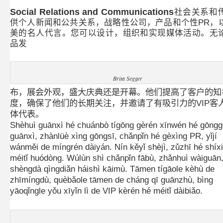
Social Relations and Communications
社会关系和
供个人新闻和公共关系，战略性公司，产品和个性PR，
美的名人代言。您可以设计，组织和实现媒体活动。无
品发
Brita Segger
布，展会外观，盛大庆典还是开幕。他们提高了客户的知
度，确保了他们的长期关注，并邀请了有吸引力的VIP客
体代表。
Shèhuì guānxì hé chuánbò tígōng gèrén xīnwén hé gōng
guānxì, zhànlüè xìng gōngsī, chǎnpǐn hé gèxìng PR, yǐjí
wánměi de míngrén dàiyán. Nín kěyǐ shèjì, zǔzhī hé shíx
méitǐ huódòng. Wúlùn shì chǎnpǐn fābù, zhǎnhuì wàiguān
shèngdà qìngdiǎn háishì kāimù. Tāmen tígāole kèhù de
zhīmíngdù, quèbǎole tāmen de cháng qī guānzhù, bìng
yāoqǐngle yǒu xīyǐn lì de VIP kèrén hé méitǐ dàibiǎo.