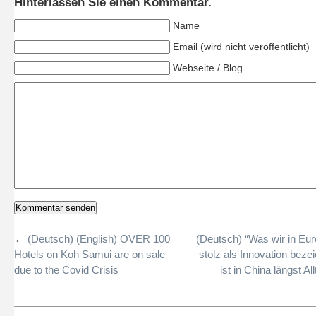
Hinterlassen Sie einen Kommentar.
Name
Email (wird nicht veröffentlicht)
Webseite / Blog
←
(Deutsch) (English) OVER 100
(Deutsch) “Was wir in Eur
Hotels on Koh Samui are on sale
stolz als Innovation beze
due to the Covid Crisis
ist in China längst All