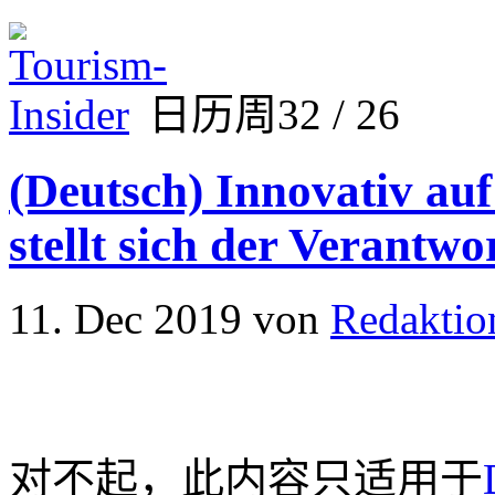
日历周32 / 26
(Deutsch) Innovativ auf
stellt sich der Verantw
11. Dec 2019
von
Redaktio
对不起，此内容只适用于