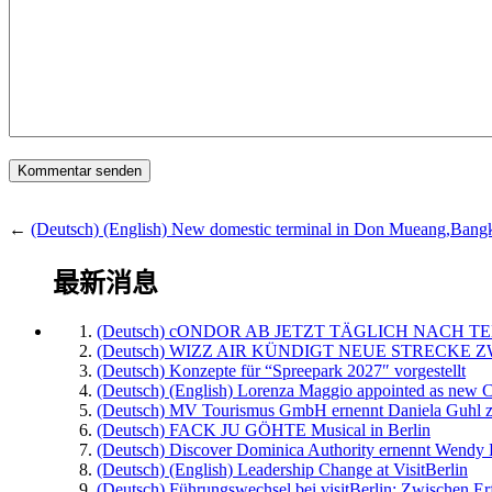
←
(Deutsch) (English) New domestic terminal in Don Mueang,Bang
最新消息
(Deutsch) cONDOR AB JETZT TÄGLICH NACH TE
(Deutsch) WIZZ AIR KÜNDIGT NEUE STRECKE 
(Deutsch) Konzepte für “Spreepark 2027″ vorgestellt
(Deutsch) (English) Lorenza Maggio appointed as new C
(Deutsch) MV Tourismus GmbH ernennt Daniela Guhl z
(Deutsch) FACK JU GÖHTE Musical in Berlin
(Deutsch) Discover Dominica Authority ernennt Wendy 
(Deutsch) (English) Leadership Change at VisitBerlin
(Deutsch) Führungswechsel bei visitBerlin: Zwischen Er