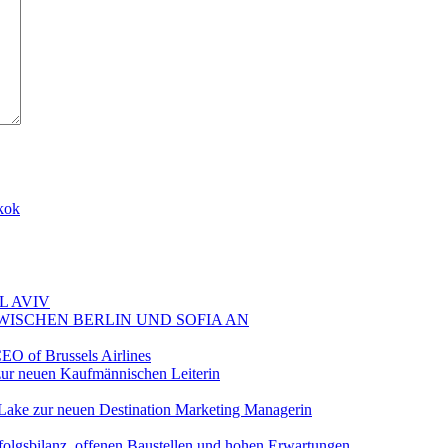
kok
L AVIV
ZWISCHEN BERLIN UND SOFIA AN
EO of Brussels Airlines
ur neuen Kaufmännischen Leiterin
Lake zur neuen Destination Marketing Managerin
folgsbilanz, offenen Baustellen und hohen Erwartungen