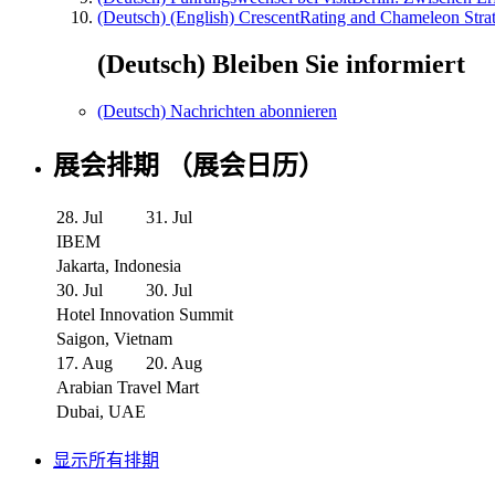
(Deutsch) (English) CrescentRating and Chameleon Strat
(Deutsch) Bleiben Sie informiert
(Deutsch) Nachrichten abonnieren
展会排期 （展会日历）
28. Jul
31. Jul
IBEM
Jakarta, Indonesia
30. Jul
30. Jul
Hotel Innovation Summit
Saigon, Vietnam
17. Aug
20. Aug
Arabian Travel Mart
Dubai, UAE
显示所有排期