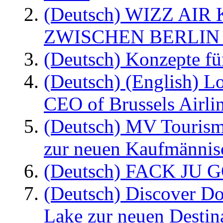
(Deutsch) WIZZ AI
ZWISCHEN BERLIN
(Deutsch) Konzepte fü
(Deutsch) (English) L
CEO of Brussels Airli
(Deutsch) MV Tourism
zur neuen Kaufmännisc
(Deutsch) FACK JU G
(Deutsch) Discover D
Lake zur neuen Destin