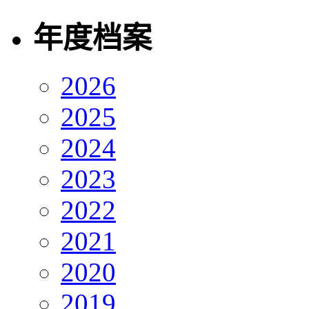
年度档案
2026
2025
2024
2023
2022
2021
2020
2019