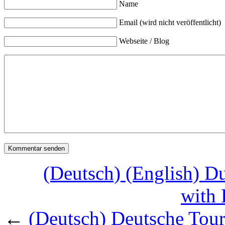
Name
Email (wird nicht veröffentlicht)
Webseite / Blog
(Deutsch) (English) D
with 
←
(Deutsch) Deutsche Tour