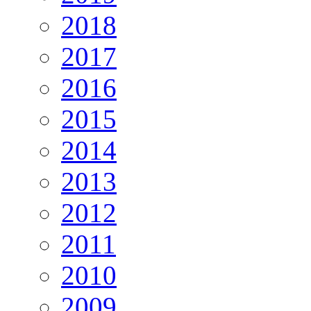
2018
2017
2016
2015
2014
2013
2012
2011
2010
2009