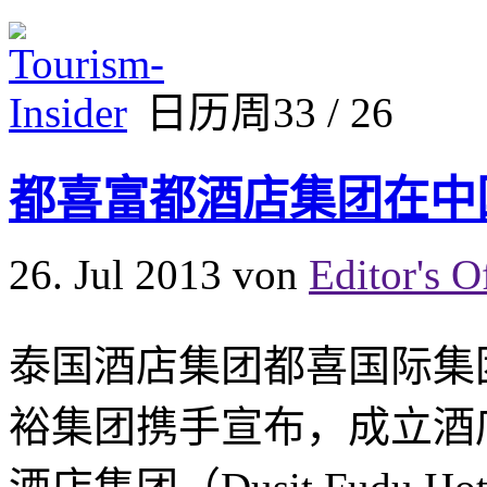
日历周33 / 26
都喜富都酒店集团在中
26. Jul 2013
von
Editor's O
泰国酒店集团都喜国际集
裕集团携手宣布，成立酒