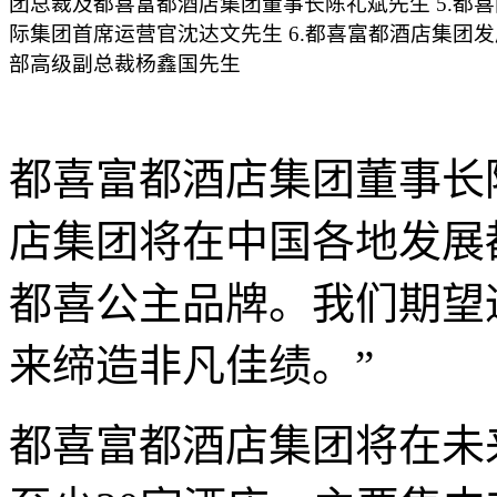
团总裁及都喜富都酒店集团董事长陈礼斌先生 5.都喜
际集团首席运营官沈达文先生 6.都喜富都酒店集团发
部高级副总裁杨鑫国先生
都喜富都酒店集团董事长
店集团将在中国各地发展
都喜公主品牌。我们期望
来缔造非凡佳绩。”
都喜富都酒店集团将在未