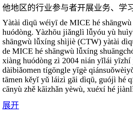
他地区的行业参与者开展业务、学
Yàtài dìqū wéiyī de MICE hé shāngwù
huódòng. Yàzhōu jiǎnglì lǚyóu yù huì
shāngwù lǚxíng shìjiè (CTW) yàtài dìqū
de MICE hé shāngwù lǚxíng shuāngchó
xiàng huódòng zì 2004 nián yǐlái yīzhí 
dàibiǎomen tígōngle yīgè qiánsuǒwèiyǒ
tāmen kěyǐ yǔ láizì gāi dìqū, guójì hé 
cānyù zhě kāizhǎn yèwù, xuéxí hé jiànlì
展开