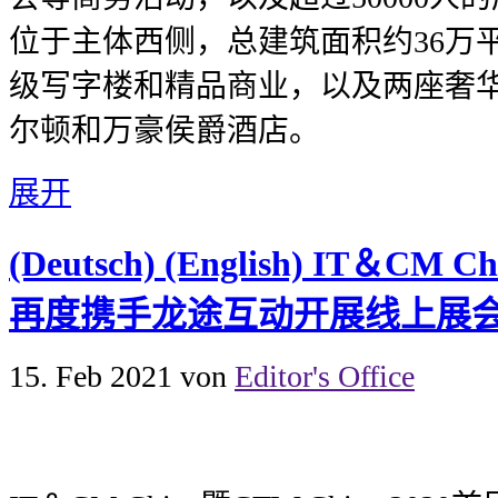
位于主体西侧，总建筑面积约36万
级写字楼和精品商业，以及两座奢
尔顿和万豪侯爵酒店。
展开
(Deutsch) (English) IT＆CM 
再度携手龙途互动开展线上展
15. Feb 2021
von
Editor's Office